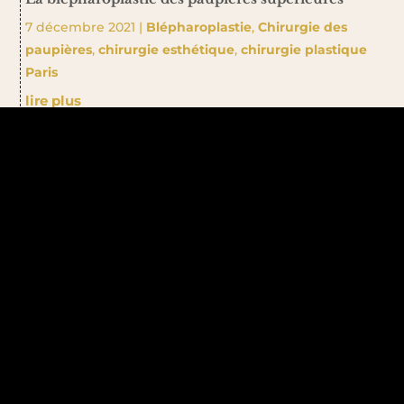
7 décembre 2021
|
Blépharoplastie
,
Chirurgie des
paupières
,
chirurgie esthétique
,
chirurgie plastique
Paris
lire plus
Pour consulter tous nos articles
Actualités →