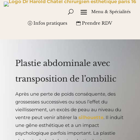
Infos pratiques
Prendre RDV
Plastie abdominale avec
transposition de l’ombilic
Après une perte de poids conséquente, des
grossesses successives ou sous l’effet du
vieillissement, un excès de peau au niveau du
ventre peut venir altérer la
silhouette
. Il induit
une gêne esthétique et a un impact
psychologique parfois important. La plastie