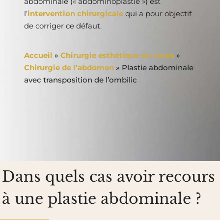
abdominale (« abdominoplastie ») est
l’
intervention chirurgicale
qui a pour objectif
de corriger ce défaut.
Accueil
»
Chirurgie esthétique du corps
»
Chirurgie de l’abdomen
»
Plastie abdominale
avec transposition de l’ombilic
Dans quels cas avoir recours
à une plastie abdominale ?