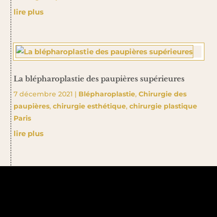
lire plus
La blépharoplastie des paupières supérieures
7 décembre 2021
|
Blépharoplastie
,
Chirurgie des
paupières
,
chirurgie esthétique
,
chirurgie plastique
Paris
lire plus
Pour consulter tous nos articles
Actualités →